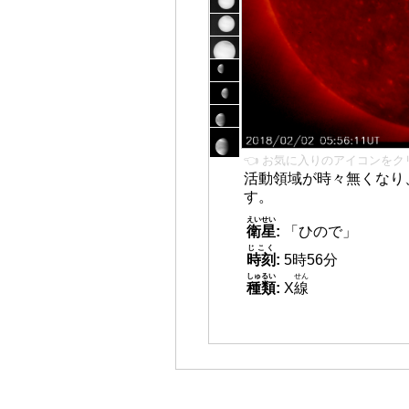
👈 お気に入りのアイコンをク
活動領域が時々無くなり
す。
えいせい
衛星
:
「ひので」
じこく
時刻
:
5時56分
しゅるい
せん
種類
:
X
線