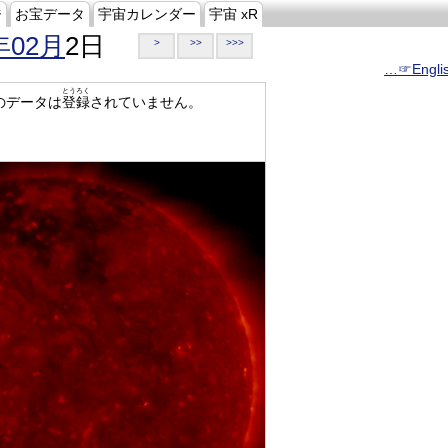
ジ
お宝データ
宇宙カレンダー
宇宙 xR
年02月
2日
>
>>
>>>
…☞Engli
とうろく
のデータは
登録
されていません。