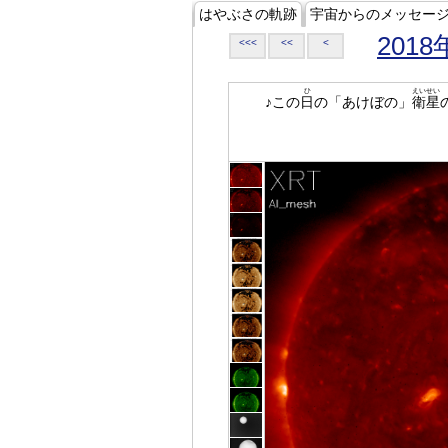
はやぶさの軌跡
宇宙からのメッセー
2018
<<<
<<
<
ひ
えいせい
♪この
日
の「あけぼの」
衛星