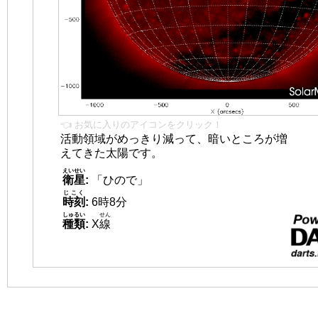
👈 お気に入りのアイコンをクリック！
活動領域がめっきり減って、暗いところが増
えてきた太陽です。
えいせい
衛星
:
「ひので」
じこく
時刻
:
6時8分
しゅるい
せん
種類
:
X
線