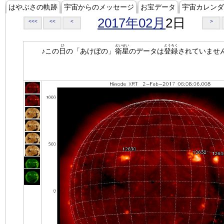
はやぶさの軌跡
宇宙からのメッセージ
お宝データ
宇宙カレンダ
2017年02月
2日
<<<
<<
<
>
ひ
えいせい
とうろく
♪この
日
の「あけぼの」
衛星
のデータは
登録
されていませ