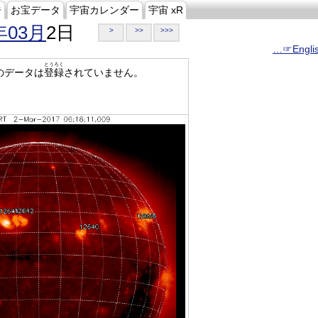
ジ
お宝データ
宇宙カレンダー
宇宙 xR
年03月
2日
>
>>
>>>
…☞Engli
とうろく
のデータは
登録
されていません。