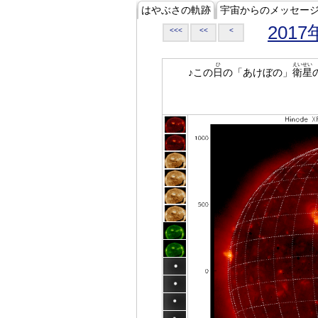
はやぶさの軌跡
宇宙からのメッセー
2017
<<<
<<
<
ひ
えいせい
♪この
日
の「あけぼの」
衛星