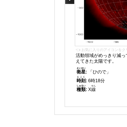
👈 お気に入りのアイコンをク
活動領域がめっきり減っ
えてきた太陽です。
えいせい
衛星
:
「ひので」
じこく
時刻
:
6時18分
しゅるい
せん
種類
:
X
線