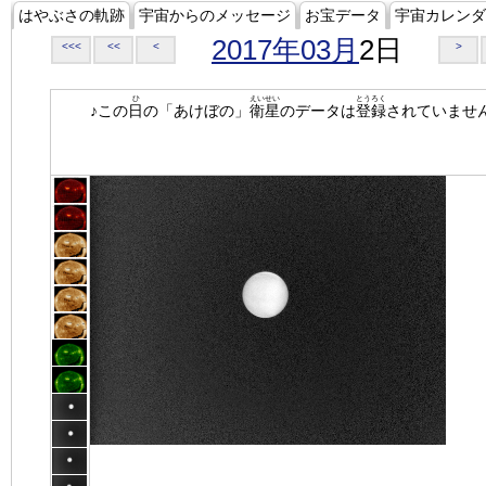
はやぶさの軌跡
宇宙からのメッセージ
お宝データ
宇宙カレンダ
2017年03月
2日
<<<
<<
<
>
ひ
えいせい
とうろく
♪この
日
の「あけぼの」
衛星
のデータは
登録
されていませ