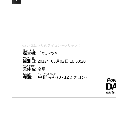
👈 お気に入りのアイコンをクリック！
たんさき
探査機
:
「あかつき」
かんそく
び
観測
日
:
2017年03月02日 18:53:20
てんたいめい
天体名
:
金星
しゅるい
ちゅうかん
せきがい
種類
:
中間
赤外
(8 - 12ミクロン)