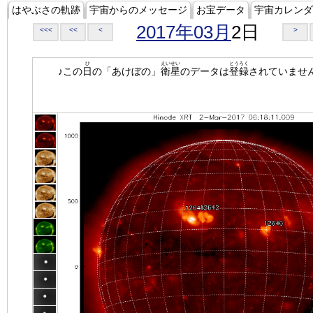
はやぶさの軌跡
宇宙からのメッセージ
お宝データ
宇宙カレンダ
2017年03月
2日
<<<
<<
<
>
ひ
えいせい
とうろく
♪この
日
の「あけぼの」
衛星
のデータは
登録
されていませ