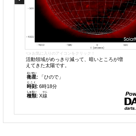
👈 お気に入りのアイコンをクリック！
活動領域がめっきり減って、暗いところが増
えてきた太陽です。
えいせい
衛星
:
「ひので」
じこく
時刻
:
6時18分
しゅるい
せん
種類
:
X
線