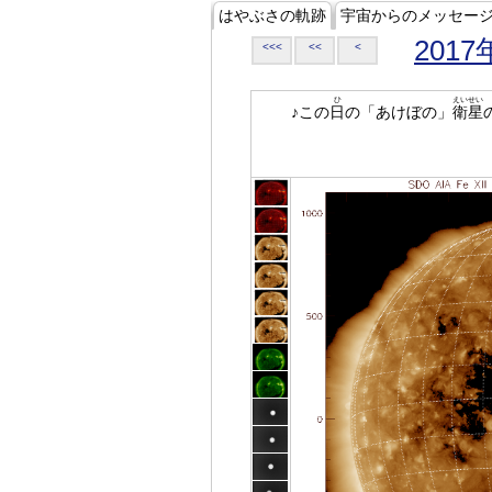
はやぶさの軌跡
宇宙からのメッセー
2017
<<<
<<
<
ひ
えいせい
♪この
日
の「あけぼの」
衛星