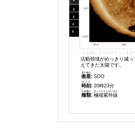
👈 お気に入りのアイコンをク
活動領域がめっきり減っ
えてきた太陽です。
えいせい
衛星
:
SDO
じこく
時刻
:
20時23分
しゅるい
きょくたんしがいせん
種類
:
極端紫外線