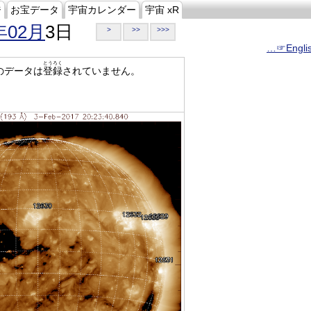
ジ
お宝データ
宇宙カレンダー
宇宙 xR
年02月
3日
>
>>
>>>
…☞Engli
とうろく
のデータは
登録
されていません。