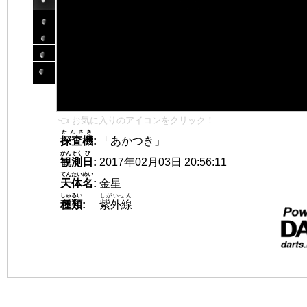
👈 お気に入りのアイコンをクリック！
たんさき
探査機
:
「あかつき」
かんそく
び
観測
日
:
2017年02月03日 20:56:11
てんたいめい
天体名
:
金星
しゅるい
しがいせん
種類
:
紫外線