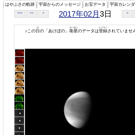
はやぶさの軌跡
宇宙からのメッセージ
お宝データ
宇宙カレンダ
2017年02月
3日
<<<
<<
<
>
ひ
えいせい
とうろく
♪この
日
の「あけぼの」
衛星
のデータは
登録
されていませ