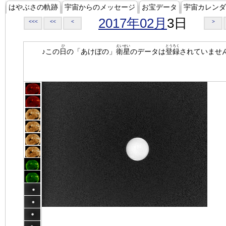
はやぶさの軌跡
宇宙からのメッセージ
お宝データ
宇宙カレンダ
2017年02月
3日
<<<
<<
<
>
ひ
えいせい
とうろく
♪この
日
の「あけぼの」
衛星
のデータは
登録
されていませ