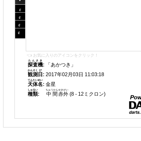
👈 お気に入りのアイコンをクリック！
たんさき
探査機
:
「あかつき」
かんそく
び
観測
日
:
2017年02月03日 11:03:18
てんたいめい
天体名
:
金星
しゅるい
ちゅうかん
せきがい
種類
:
中間
赤外
(8 - 12ミクロン)