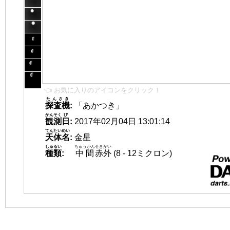
👈 お気に入りのアイコンをクリック！
たんさき
探査機
:
「あかつき」
かんそく
び
観測
日
:
2017年02月04日 13:01:14
てんたいめい
天体名
:
金星
しゅるい
ちゅうかん
せきがい
種類
:
中間
赤外
(8 - 12ミクロン)