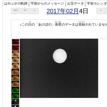
はやぶさの軌跡
宇宙からのメッセージ
お宝データ
宇宙カレンダ
2017年02月
4日
<<<
<<
<
>
ひ
えいせい
とうろく
♪この
日
の「あけぼの」
衛星
のデータは
登録
されていませ