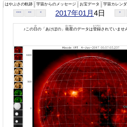
はやぶさの軌跡
宇宙からのメッセージ
お宝データ
宇宙カレンダ
2017年01月
4日
<<<
<<
<
>
ひ
えいせい
とうろく
♪この
日
の「あけぼの」
衛星
のデータは
登録
されていませ