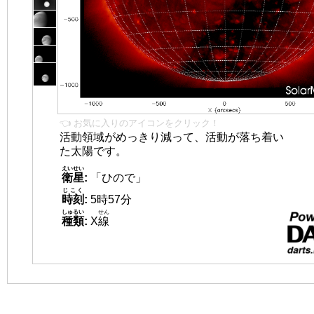
👈 お気に入りのアイコンをクリック！
活動領域がめっきり減って、活動が落ち着い
た太陽です。
えいせい
衛星
:
「ひので」
じこく
時刻
:
5時57分
しゅるい
せん
種類
:
X
線