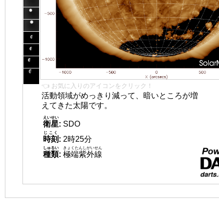
👈 お気に入りのアイコンをクリック！
活動領域がめっきり減って、暗いところが増
えてきた太陽です。
えいせい
衛星
:
SDO
じこく
時刻
:
2時25分
しゅるい
きょくたんしがいせん
種類
:
極端紫外線