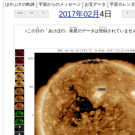
はやぶさの軌跡
宇宙からのメッセージ
お宝データ
宇宙カレンダ
2017年02月
4日
<<<
<<
<
>
ひ
えいせい
とうろく
♪この
日
の「あけぼの」
衛星
のデータは
登録
されていませ