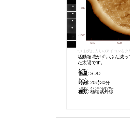
👈 お気に入りのアイコンをク
活動領域がずいぶん減っ
た太陽です。
えいせい
衛星
:
SDO
じこく
時刻
:
20時30分
しゅるい
きょくたんしがいせん
種類
:
極端紫外線