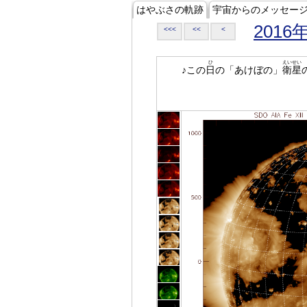
はやぶさの軌跡
宇宙からのメッセー
2016
<<<
<<
<
ひ
えいせい
♪この
日
の「あけぼの」
衛星