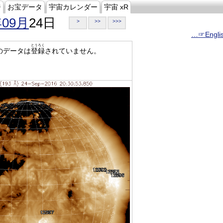
ジ
お宝データ
宇宙カレンダー
宇宙 xR
年09月
24日
>
>>
>>>
…☞Engli
とうろく
のデータは
登録
されていません。