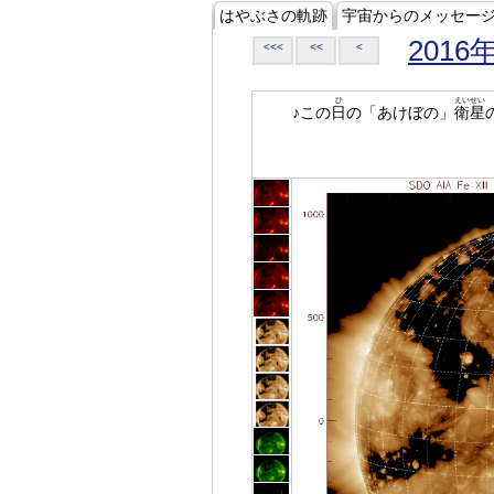
はやぶさの軌跡
宇宙からのメッセー
2016
<<<
<<
<
ひ
えいせい
♪この
日
の「あけぼの」
衛星