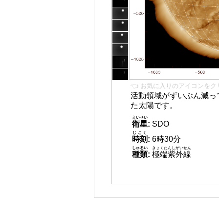
👈 お気に入りのアイコンをク
活動領域がずいぶん減っ
た太陽です。
えいせい
衛星
:
SDO
じこく
時刻
:
6時30分
しゅるい
きょくたんしがいせん
種類
:
極端紫外線