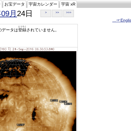
ジ
お宝データ
宇宙カレンダー
宇宙 xR
年09月
24日
>
>>
>>>
…☞Engli
とうろく
のデータは
登録
されていません。