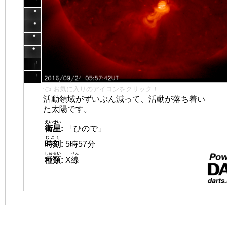
👈 お気に入りのアイコンをクリック！
活動領域がずいぶん減って、活動が落ち着い
た太陽です。
えいせい
衛星
:
「ひので」
じこく
時刻
:
5時57分
しゅるい
せん
種類
:
X
線