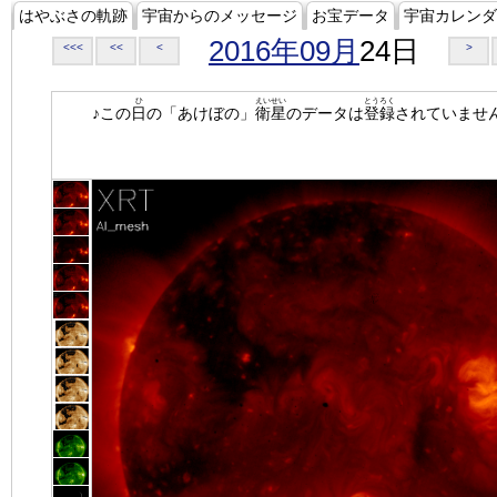
はやぶさの軌跡
宇宙からのメッセージ
お宝データ
宇宙カレンダ
2016年09月
24日
<<<
<<
<
>
ひ
えいせい
とうろく
♪この
日
の「あけぼの」
衛星
のデータは
登録
されていませ