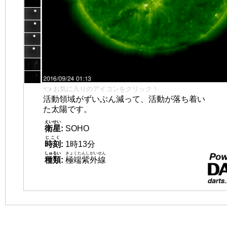
👈 お気に入りのアイコンをクリック！
活動領域がずいぶん減って、活動が落ち着い
た太陽です。
えいせい
衛星
:
SOHO
じこく
時刻
:
1時13分
しゅるい
きょくたんしがいせん
種類
:
極端紫外線