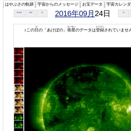
はやぶさの軌跡
宇宙からのメッセージ
お宝データ
宇宙カレンダ
2016年09月
24日
<<<
<<
<
>
ひ
えいせい
とうろく
♪この
日
の「あけぼの」
衛星
のデータは
登録
されていませ