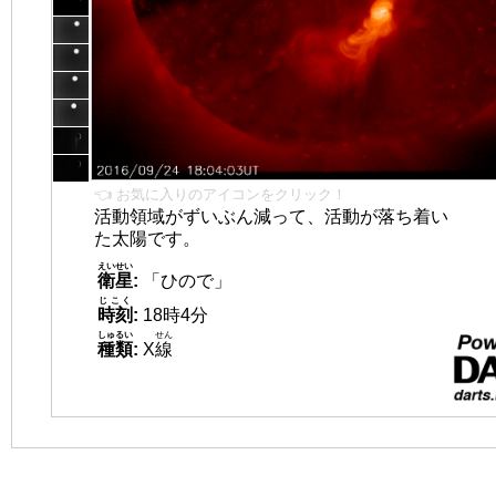
👈 お気に入りのアイコンをクリック！
活動領域がずいぶん減って、活動が落ち着い
た太陽です。
えいせい
衛星
:
「ひので」
じこく
時刻
:
18時4分
しゅるい
せん
種類
:
X
線