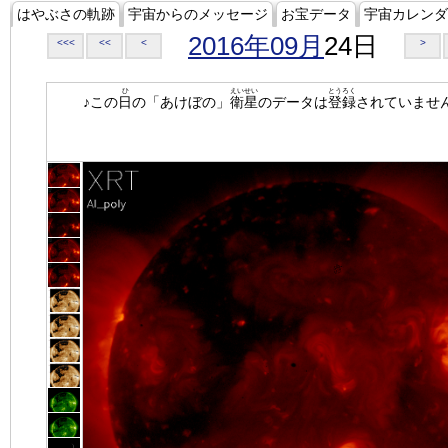
はやぶさの軌跡
宇宙からのメッセージ
お宝データ
宇宙カレンダ
2016年09月
24日
<<<
<<
<
>
ひ
えいせい
とうろく
♪この
日
の「あけぼの」
衛星
のデータは
登録
されていませ