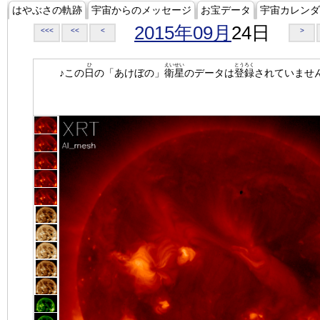
はやぶさの軌跡
宇宙からのメッセージ
お宝データ
宇宙カレンダ
2015年09月
24日
<<<
<<
<
>
ひ
えいせい
とうろく
♪この
日
の「あけぼの」
衛星
のデータは
登録
されていませ