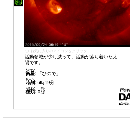
👈 お気に入りのアイコンをクリック！
活動領域が少し減って、活動が落ち着いた太
陽です。
えいせい
衛星
:
「ひので」
じこく
時刻
:
6時19分
しゅるい
せん
種類
:
X
線