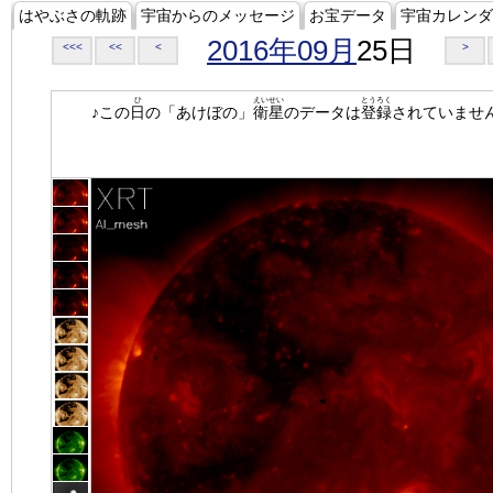
はやぶさの軌跡
宇宙からのメッセージ
お宝データ
宇宙カレンダ
2016年09月
25日
<<<
<<
<
>
ひ
えいせい
とうろく
♪この
日
の「あけぼの」
衛星
のデータは
登録
されていませ