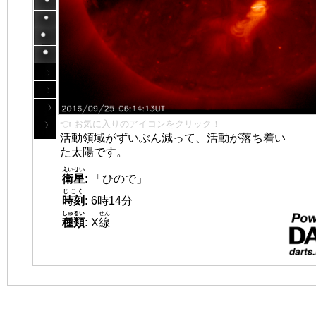
👈 お気に入りのアイコンをクリック！
活動領域がずいぶん減って、活動が落ち着い
た太陽です。
えいせい
衛星
:
「ひので」
じこく
時刻
:
6時14分
しゅるい
せん
種類
:
X
線