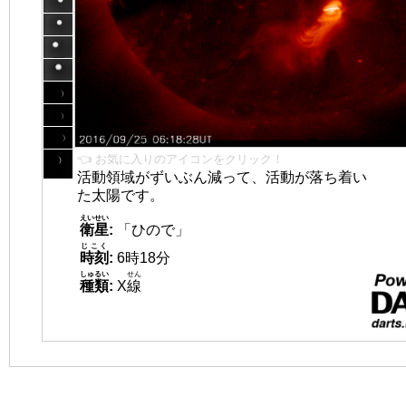
👈 お気に入りのアイコンをクリック！
活動領域がずいぶん減って、活動が落ち着い
た太陽です。
えいせい
衛星
:
「ひので」
じこく
時刻
:
6時18分
しゅるい
せん
種類
:
X
線