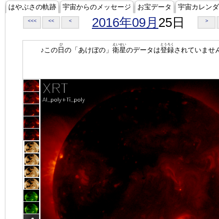
はやぶさの軌跡
宇宙からのメッセージ
お宝データ
宇宙カレンダ
2016年09月
25日
<<<
<<
<
>
ひ
えいせい
とうろく
♪この
日
の「あけぼの」
衛星
のデータは
登録
されていませ