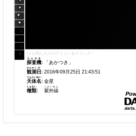
👈 お気に入りのアイコンをクリック！
たんさき
探査機
:
「あかつき」
かんそく
び
観測
日
:
2016年09月25日 21:43:51
てんたいめい
天体名
:
金星
しゅるい
しがいせん
種類
:
紫外線