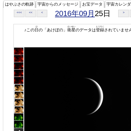
はやぶさの軌跡
宇宙からのメッセージ
お宝データ
宇宙カレンダ
2016年09月
25日
<<<
<<
<
>
ひ
えいせい
とうろく
♪この
日
の「あけぼの」
衛星
のデータは
登録
されていませ