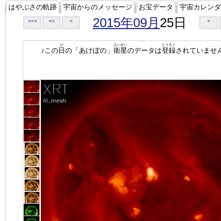
はやぶさの軌跡
宇宙からのメッセージ
お宝データ
宇宙カレンダ
2015年09月
25日
<<<
<<
<
>
ひ
えいせい
とうろく
♪この
日
の「あけぼの」
衛星
のデータは
登録
されていませ