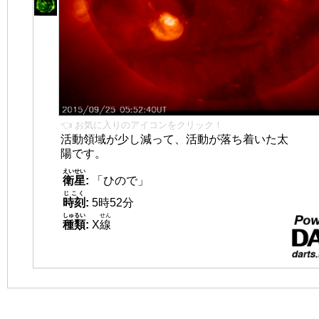
👈 お気に入りのアイコンをクリック！
活動領域が少し減って、活動が落ち着いた太
陽です。
えいせい
衛星
:
「ひので」
じこく
時刻
:
5時52分
しゅるい
せん
種類
:
X
線