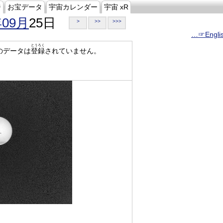
ジ
お宝データ
宇宙カレンダー
宇宙 xR
年09月
25日
>
>>
>>>
…☞Engli
とうろく
のデータは
登録
されていません。