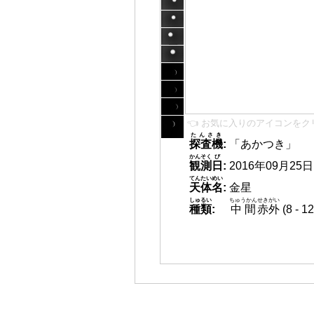
👈 お気に入りのアイコンをク
たんさき
探査機
:
「あかつき」
かんそく
び
観測
日
:
2016年09月25日 1
てんたいめい
天体名
:
金星
しゅるい
ちゅうかん
せきがい
種類
:
中間
赤外
(8 -