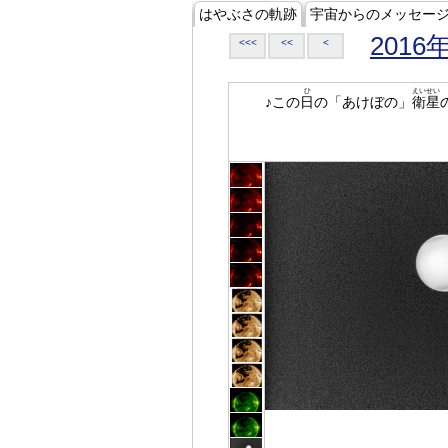
はやぶさの軌跡
宇宙からのメッセー
2016
<<<
<<
<
ひ
えいせい
♪この
日
の「あけぼの」
衛星