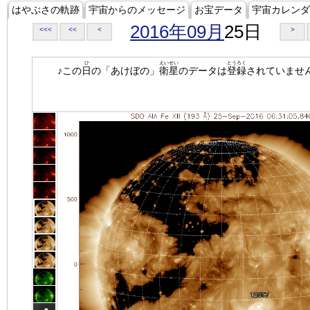
はやぶさの軌跡
宇宙からのメッセージ
お宝データ
宇宙カレンダ
2016年09月
25日
<<<
<<
<
>
ひ
えいせい
とうろく
♪この
日
の「あけぼの」
衛星
のデータは
登録
されていませ