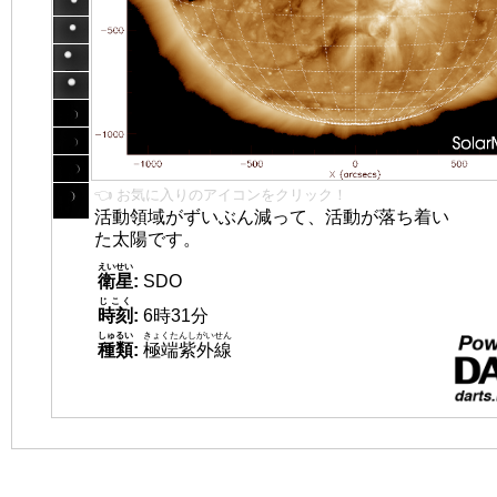
👈 お気に入りのアイコンをクリック！
活動領域がずいぶん減って、活動が落ち着い
た太陽です。
えいせい
衛星
:
SDO
じこく
時刻
:
6時31分
しゅるい
きょくたんしがいせん
種類
:
極端紫外線