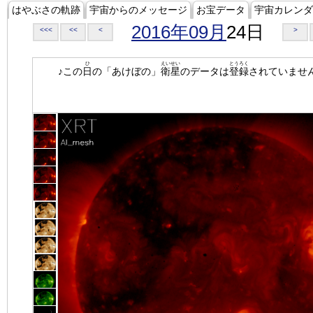
はやぶさの軌跡
宇宙からのメッセージ
お宝データ
宇宙カレンダ
2016年09月
24日
<<<
<<
<
>
ひ
えいせい
とうろく
♪この
日
の「あけぼの」
衛星
のデータは
登録
されていませ