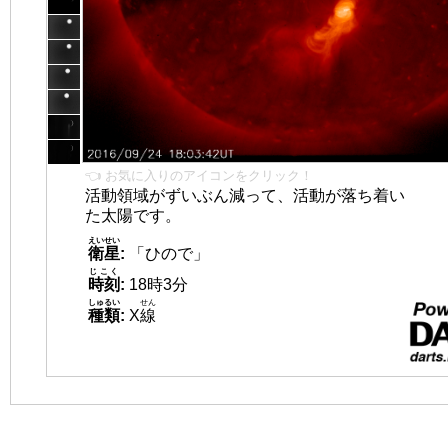
👈 お気に入りのアイコンをクリック！
活動領域がずいぶん減って、活動が落ち着い
た太陽です。
えいせい
衛星
:
「ひので」
じこく
時刻
:
18時3分
しゅるい
せん
種類
:
X
線