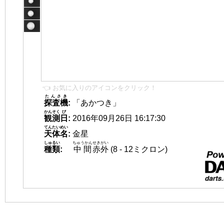
👈 お気に入りのアイコンをクリック！
たんさき
探査機
:
「あかつき」
かんそく
び
観測
日
:
2016年09月26日 16:17:30
てんたいめい
天体名
:
金星
しゅるい
ちゅうかん
せきがい
種類
:
中間
赤外
(8 - 12ミクロン)