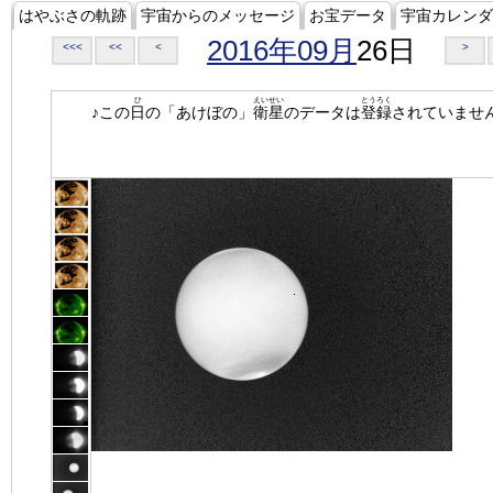
はやぶさの軌跡
宇宙からのメッセージ
お宝データ
宇宙カレンダ
2016年09月
26日
<<<
<<
<
>
ひ
えいせい
とうろく
♪この
日
の「あけぼの」
衛星
のデータは
登録
されていませ