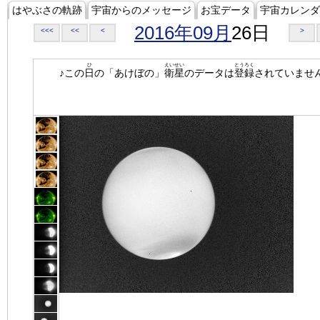
はやぶさの軌跡
宇宙からのメッセージ
お宝データ
宇宙カレンダ
2016年09月
26日
<<<
<<
<
>
ひ
えいせい
とうろく
♪この
日
の「あけぼの」
衛星
のデータは
登録
されていませ