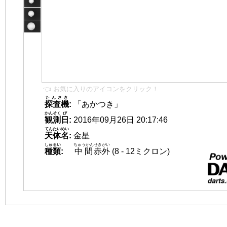
👈 お気に入りのアイコンをクリック！
たんさき
探査機
:
「あかつき」
かんそく
び
観測
日
:
2016年09月26日 20:17:46
てんたいめい
天体名
:
金星
しゅるい
ちゅうかん
せきがい
種類
:
中間
赤外
(8 - 12ミクロン)