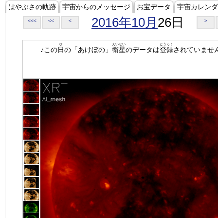
はやぶさの軌跡
宇宙からのメッセージ
お宝データ
宇宙カレンダ
2016年10月
26日
<<<
<<
<
>
ひ
えいせい
とうろく
♪この
日
の「あけぼの」
衛星
のデータは
登録
されていませ