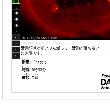
👈 お気に入りのアイコンをクリック！
活動領域がずいぶん減って、活動が落ち着い
た太陽です。
えいせい
衛星
:
「ひので」
じこく
時刻
:
6時33分
しゅるい
せん
種類
:
X
線