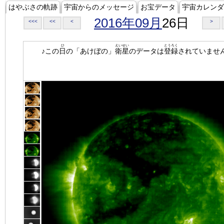
はやぶさの軌跡
宇宙からのメッセージ
お宝データ
宇宙カレンダ
2016年09月
26日
<<<
<<
<
>
ひ
えいせい
とうろく
♪この
日
の「あけぼの」
衛星
のデータは
登録
されていませ