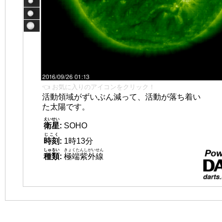
👈 お気に入りのアイコンをクリック！
活動領域がずいぶん減って、活動が落ち着い
た太陽です。
えいせい
衛星
:
SOHO
じこく
時刻
:
1時13分
しゅるい
きょくたんしがいせん
種類
:
極端紫外線