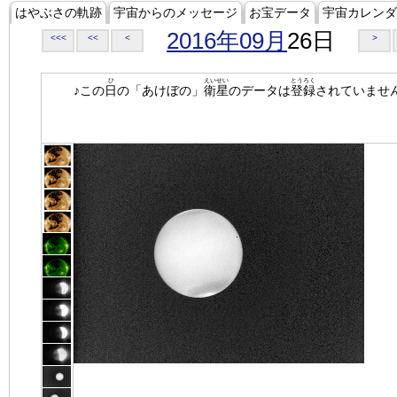
はやぶさの軌跡
宇宙からのメッセージ
お宝データ
宇宙カレンダ
2016年09月
26日
<<<
<<
<
>
ひ
えいせい
とうろく
♪この
日
の「あけぼの」
衛星
のデータは
登録
されていませ