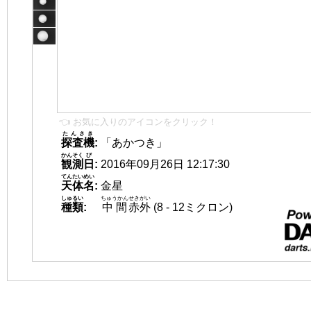
👈 お気に入りのアイコンをクリック！
たんさき
探査機
:
「あかつき」
かんそく
び
観測
日
:
2016年09月26日 12:17:30
てんたいめい
天体名
:
金星
しゅるい
ちゅうかん
せきがい
種類
:
中間
赤外
(8 - 12ミクロン)