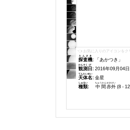
👈 お気に入りのアイコンをク
たんさき
探査機
:
「あかつき」
かんそく
び
観測
日
:
2016年09月04日 1
てんたいめい
天体名
:
金星
しゅるい
ちゅうかん
せきがい
種類
:
中間
赤外
(8 -