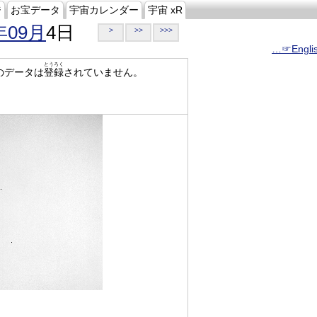
ジ
お宝データ
宇宙カレンダー
宇宙 xR
年09月
4日
>
>>
>>>
…☞Engli
とうろく
のデータは
登録
されていません。