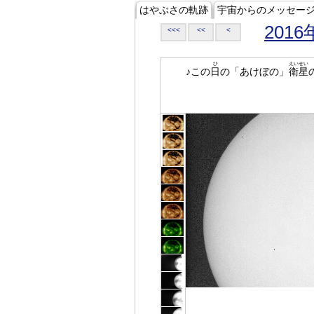
はやぶさの軌跡
宇宙からのメッセー
2016
<<<
<<
<
ひ
えいせい
♪この
日
の「あけぼの」
衛星