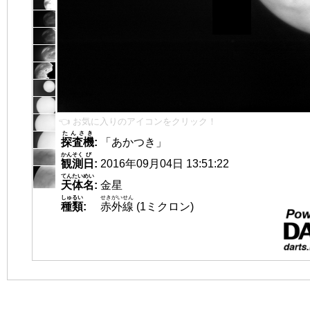
👈 お気に入りのアイコンをクリック！
たんさき
探査機
:
「あかつき」
かんそく
び
観測
日
:
2016年09月04日 13:51:22
てんたいめい
天体名
:
金星
しゅるい
せきがいせん
種類
:
赤外線
(1ミクロン)