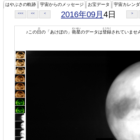
はやぶさの軌跡
宇宙からのメッセージ
お宝データ
宇宙カレンダ
2016年09月
4日
<<<
<<
<
>
ひ
えいせい
とうろく
♪この
日
の「あけぼの」
衛星
のデータは
登録
されていませ