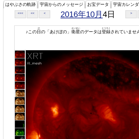
はやぶさの軌跡
宇宙からのメッセージ
お宝データ
宇宙カレンダ
2016年10月
4日
<<<
<<
<
>
ひ
えいせい
とうろく
♪この
日
の「あけぼの」
衛星
のデータは
登録
されていませ