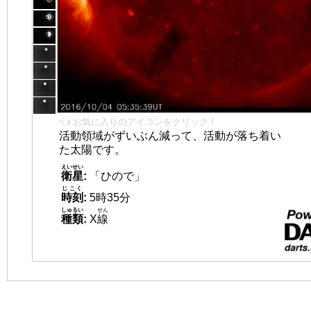
👈 お気に入りのアイコンをクリック！
活動領域がずいぶん減って、活動が落ち着い
た太陽です。
えいせい
衛星
:
「ひので」
じこく
時刻
:
5時35分
しゅるい
せん
種類
:
X
線