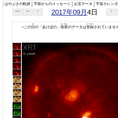
はやぶさの軌跡
宇宙からのメッセージ
お宝データ
宇宙カレンダ
2017年09月
4日
<<<
<<
<
>
ひ
えいせい
とうろく
♪この
日
の「あけぼの」
衛星
のデータは
登録
されていませ