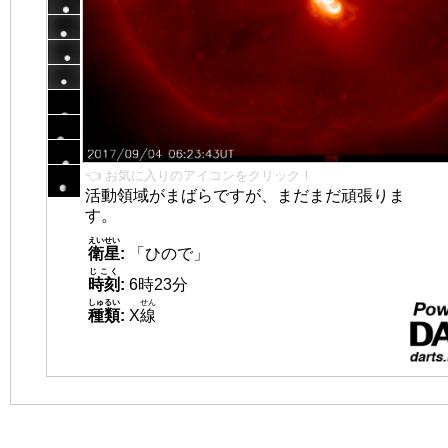
👈 お気に入りのアイコンをクリック！
活動領域がまばらですが、まだまだ頑張りま
す。
えいせい
衛星
:
「ひので」
じこく
時刻
:
6時23分
しゅるい
せん
種類
:
X
線