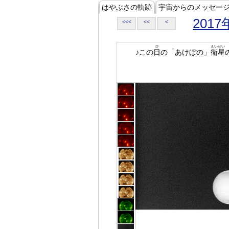
はやぶさの軌跡
宇宙からのメッセー
2017
<<<
<<
<
ひ
えいせい
♪この
日
の「あけぼの」
衛星