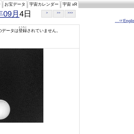
ジ
お宝データ
宇宙カレンダー
宇宙 xR
年09月
4日
>
>>
>>>
…☞Engli
とうろく
のデータは
登録
されていません。