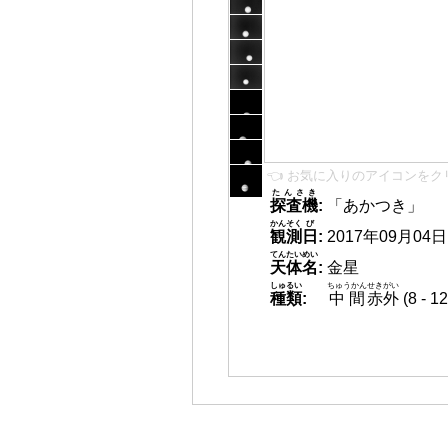
👈 お気に入りのアイコンをク
たんさき
探査機
:
「あかつき」
かんそく
び
観測
日
:
2017年09月04日 0
てんたいめい
天体名
:
金星
しゅるい
ちゅうかん
せきがい
種類
:
中間
赤外
(8 -