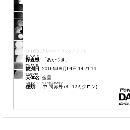
👈 お気に入りのアイコンをクリック！
たんさき
探査機
:
「あかつき」
かんそく
び
観測
日
:
2016年09月04日 14:21:14
てんたいめい
天体名
:
金星
しゅるい
ちゅうかん
せきがい
種類
:
中間
赤外
(8 - 12ミクロン)