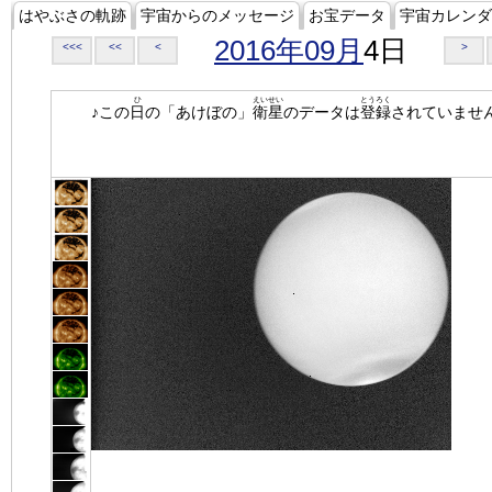
はやぶさの軌跡
宇宙からのメッセージ
お宝データ
宇宙カレンダ
2016年09月
4日
<<<
<<
<
>
ひ
えいせい
とうろく
♪この
日
の「あけぼの」
衛星
のデータは
登録
されていませ