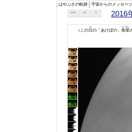
はやぶさの軌跡
宇宙からのメッセー
2016
<<<
<<
<
ひ
えいせい
♪この
日
の「あけぼの」
衛星