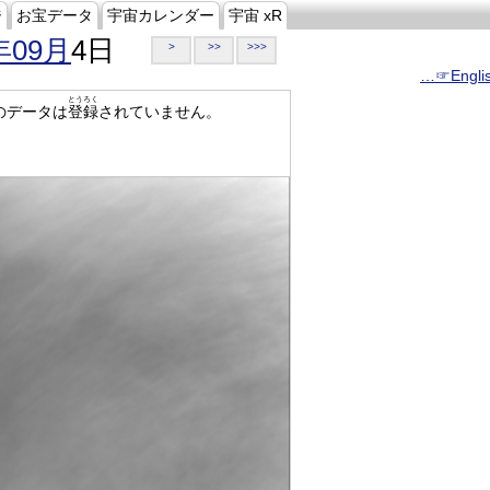
ジ
お宝データ
宇宙カレンダー
宇宙 xR
年09月
4日
>
>>
>>>
…☞Engli
とうろく
のデータは
登録
されていません。