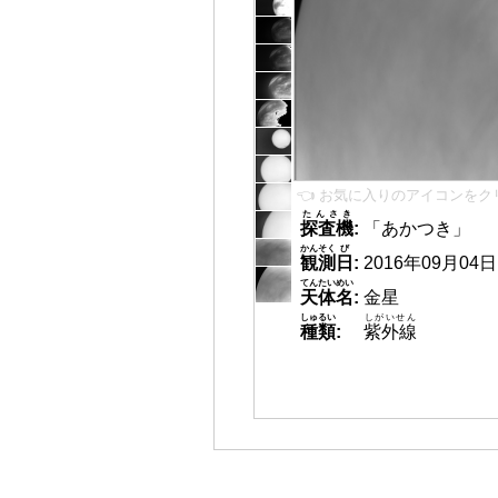
👈 お気に入りのアイコンをク
たんさき
探査機
:
「あかつき」
かんそく
び
観測
日
:
2016年09月04日 2
てんたいめい
天体名
:
金星
しゅるい
しがいせん
種類
:
紫外線