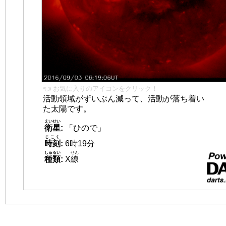
👈 お気に入りのアイコンをクリック！
活動領域がずいぶん減って、活動が落ち着い
た太陽です。
えいせい
衛星
:
「ひので」
じこく
時刻
:
6時19分
しゅるい
せん
種類
:
X
線