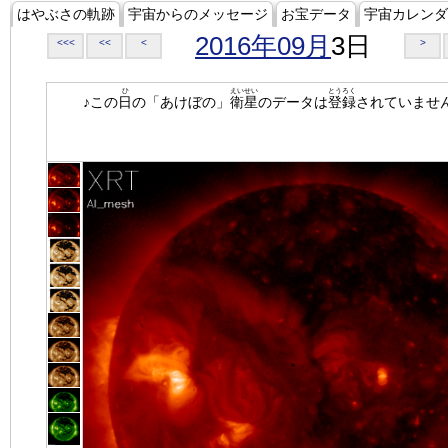
はやぶさの軌跡
宇宙からのメッセージ
お宝データ
宇宙カレンダ
2016年09月
3日
<<<
<<
<
>
ひ
えいせい
とうろく
♪この
日
の「あけぼの」
衛星
のデータは
登録
されていませ