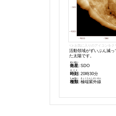
👈 お気に入りのアイコンをク
活動領域がずいぶん減っ
た太陽です。
えいせい
衛星
:
SDO
じこく
時刻
:
20時30分
しゅるい
きょくたんしがいせん
種類
:
極端紫外線