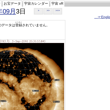
ジ
お宝データ
宇宙カレンダー
宇宙 xR
年09月
3日
>
>>
>>>
…☞Engli
とうろく
のデータは
登録
されていません。