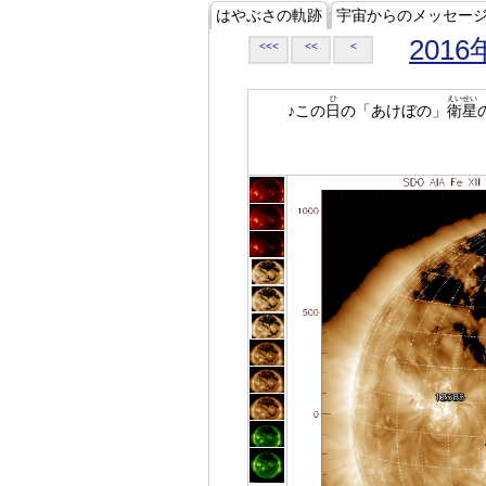
はやぶさの軌跡
宇宙からのメッセー
2016
<<<
<<
<
ひ
えいせい
♪この
日
の「あけぼの」
衛星