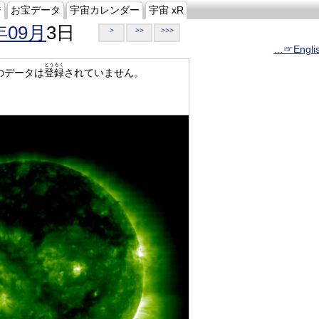
ジ
お宝データ
宇宙カレンダー
宇宙 xR
年09月
3日
>
>>
>>>
…☞Engli
とうろく
のデータは
登録
されていません。