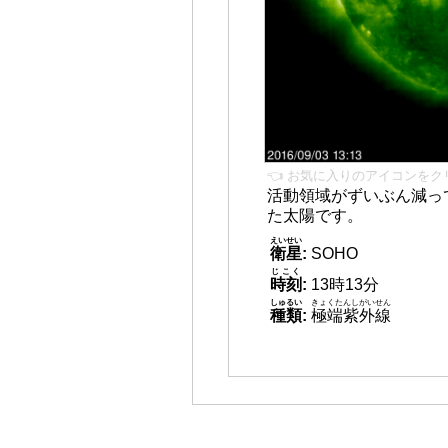
👈 お気に入りのアイコンをク
活動領域がずいぶん減っ
た太陽です。
えいせい
衛星
:
SOHO
じこく
時刻
:
13時13分
しゅるい
きょくたんしがいせん
種類
:
極端紫外線