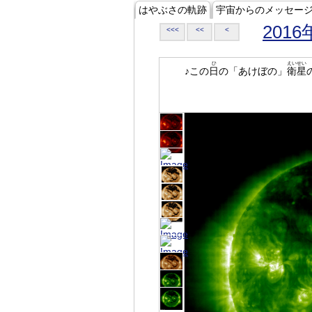
はやぶさの軌跡
宇宙からのメッセー
2016
<<<
<<
<
ひ
えいせい
♪この
日
の「あけぼの」
衛星