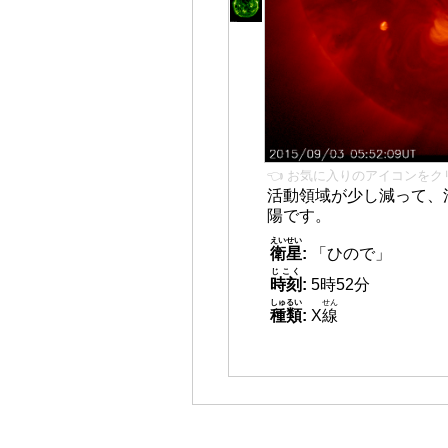
👈 お気に入りのアイコンをク
活動領域が少し減って、
陽です。
えいせい
衛星
:
「ひので」
じこく
時刻
:
5時52分
しゅるい
せん
種類
:
X
線