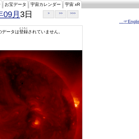
ジ
お宝データ
宇宙カレンダー
宇宙 xR
年09月
3日
>
>>
>>>
…☞Engli
とうろく
のデータは
登録
されていません。