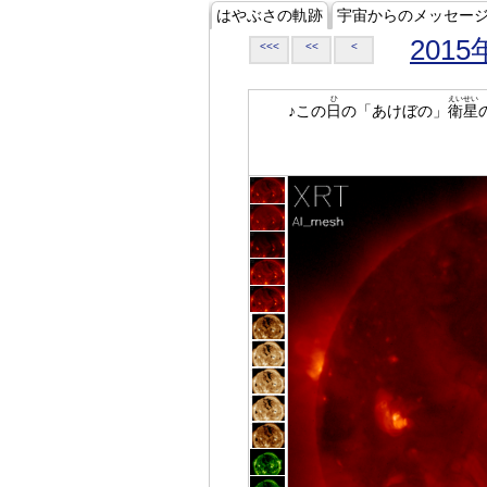
はやぶさの軌跡
宇宙からのメッセー
2015
<<<
<<
<
ひ
えいせい
♪この
日
の「あけぼの」
衛星