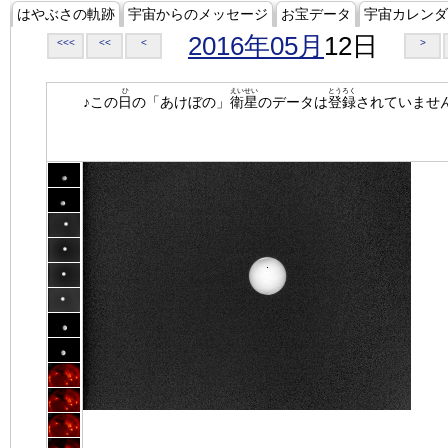
はやぶさの軌跡
宇宙からのメッセージ
お宝データ
宇宙カレンダ
2016年05月
12日
<<<
<<
<
>
ひ
えいせい
とうろく
♪この
日
の「あけぼの」
衛星
のデータは
登録
されていませ