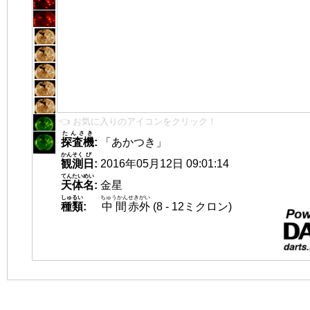
👈 お気に入りのアイコンをクリック！
たんさき
探査機
:
「あかつき」
かんそく
び
観測
日
:
2016年05月12日 09:01:14
てんたいめい
天体名
:
金星
しゅるい
ちゅうかん
せきがい
種類
:
中間
赤外
(8 - 12ミクロン)