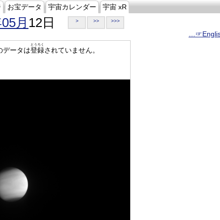
ジ
お宝データ
宇宙カレンダー
宇宙 xR
年05月
12日
>
>>
>>>
…☞Engli
とうろく
のデータは
登録
されていません。