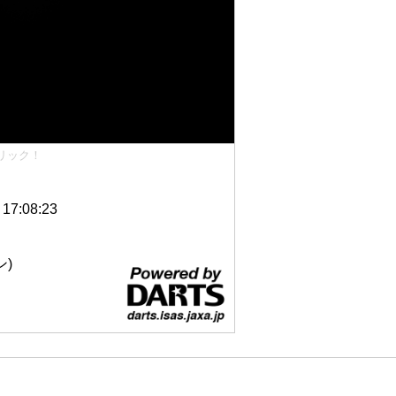
リック！
7:08:23
ン)