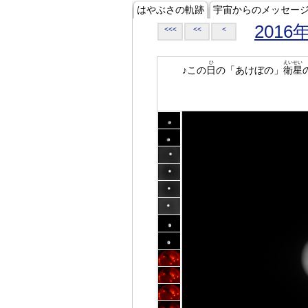
はやぶさの軌跡
宇宙からのメッセー
2016
<<<
<<
<
ひ
えいせい
♪この
日
の「あけぼの」
衛星