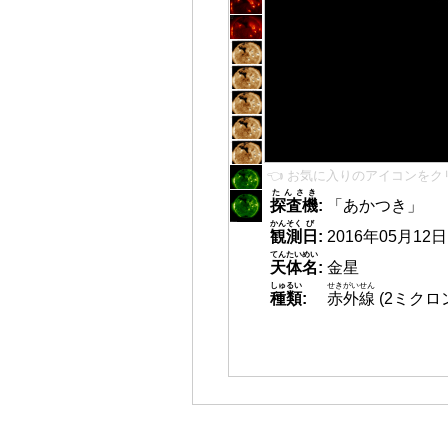
👈 お気に入りのアイコンをク
たんさき
探査機
:
「あかつき」
かんそく
び
観測
日
:
2016年05月12日 1
てんたいめい
天体名
:
金星
しゅるい
せきがいせん
種類
:
赤外線
(2ミクロ