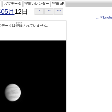
ジ
お宝データ
宇宙カレンダー
宇宙 xR
年05月
12日
>
>>
>>>
…☞Engli
とうろく
のデータは
登録
されていません。