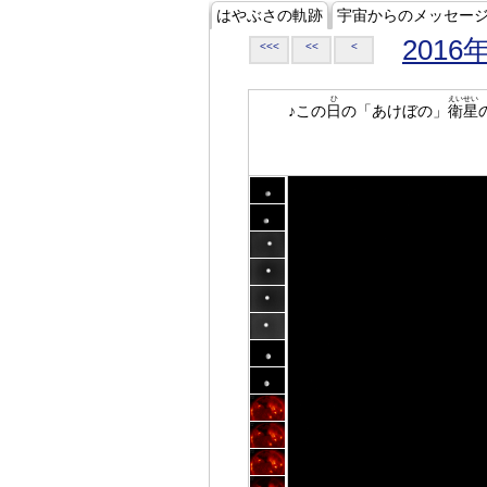
はやぶさの軌跡
宇宙からのメッセー
2016
<<<
<<
<
ひ
えいせい
♪この
日
の「あけぼの」
衛星