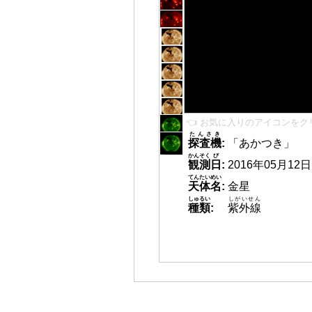
👈 お気に入りのアイコンをク
たんさき
探査機
:
「あかつき」
かんそく
び
観測
日
:
2016年05月12日 1
てんたいめい
天体名
:
金星
しゅるい
しがいせん
種類
:
紫外線