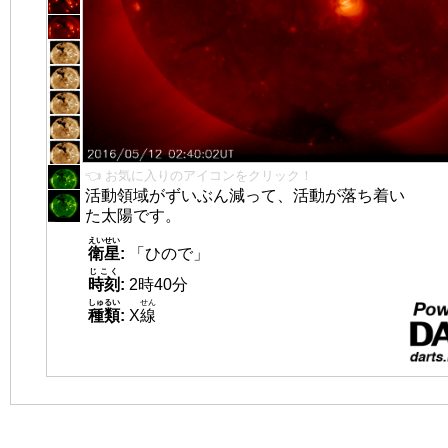
👈 お気に入りのアイコンをクリック！
活動領域がずいぶん減って、活動が落ち着い
た太陽です。
えいせい
衛星
:
「ひので」
じこく
時刻
:
2時40分
しゅるい
せん
種類
:
X
線