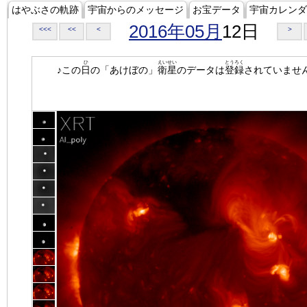
はやぶさの軌跡
宇宙からのメッセージ
お宝データ
宇宙カレンダ
2016年05月
12日
<<<
<<
<
>
ひ
えいせい
とうろく
♪この
日
の「あけぼの」
衛星
のデータは
登録
されていませ