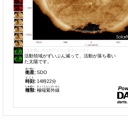
👈 お気に入りのアイコンをクリック！
活動領域がずいぶん減って、活動が落ち着い
た太陽です。
えいせい
衛星
:
SDO
じこく
時刻
:
14時22分
しゅるい
きょくたんしがいせん
種類
:
極端紫外線