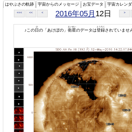
はやぶさの軌跡
宇宙からのメッセージ
お宝データ
宇宙カレンダ
2016年05月
12日
<<<
<<
<
>
ひ
えいせい
とうろく
♪この
日
の「あけぼの」
衛星
のデータは
登録
されていませ