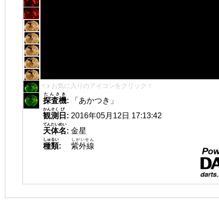
👈 お気に入りのアイコンをクリック！
たんさき
探査機
:
「あかつき」
かんそく
び
観測
日
:
2016年05月12日 17:13:42
てんたいめい
天体名
:
金星
しゅるい
しがいせん
種類
:
紫外線