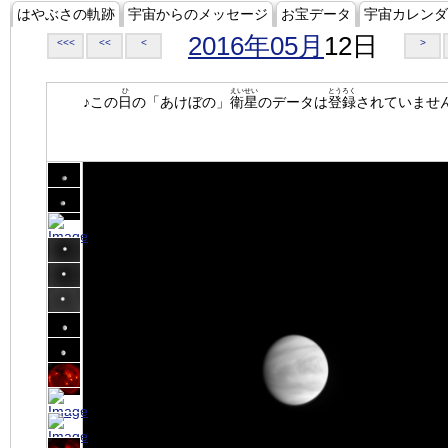
はやぶさの軌跡
宇宙からのメッセージ
お宝データ
宇宙カレンダ
2016年05月
12日
<<<
<<
<
>
ひ
えいせい
とうろく
♪この
日
の「あけぼの」
衛星
のデータは
登録
されていませ