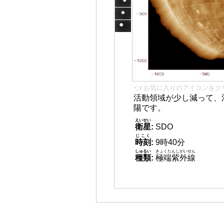
👈 お気に入りのアイコンをク
活動領域が少し減って、
陽です。
えいせい
衛星
:
SDO
じこく
時刻
:
9時40分
しゅるい
きょくたんしがいせん
種類
:
極端紫外線