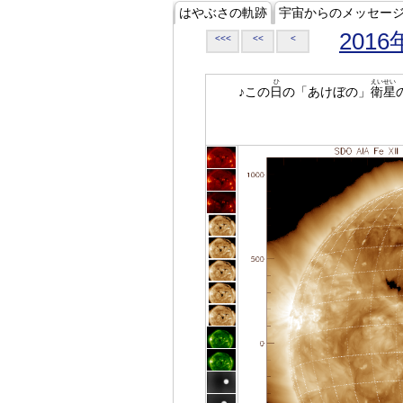
はやぶさの軌跡
宇宙からのメッセー
2016
<<<
<<
<
ひ
えいせい
♪この
日
の「あけぼの」
衛星