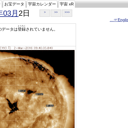
ジ
お宝データ
宇宙カレンダー
宇宙 xR
年03月
2日
>
>>
>>>
…☞Engli
とうろく
のデータは
登録
されていません。