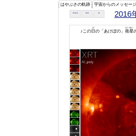
はやぶさの軌跡
宇宙からのメッセー
2016
<<<
<<
<
ひ
えいせい
♪この
日
の「あけぼの」
衛星