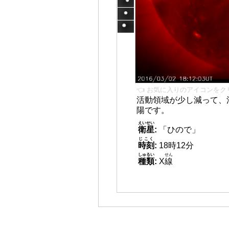
👈 お気に入りのアイコンをク
活動領域が少し減って、
陽です。
えいせい
衛星
:
「ひので」
じこく
時刻
:
18時12分
しゅるい
せん
種類
:
X
線