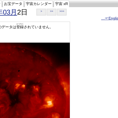
ジ
お宝データ
宇宙カレンダー
宇宙 xR
年03月
2日
>
>>
>>>
…☞Engli
とうろく
のデータは
登録
されていません。