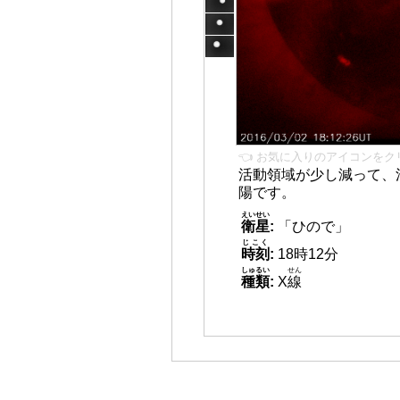
👈 お気に入りのアイコンをク
活動領域が少し減って、
陽です。
えいせい
衛星
:
「ひので」
じこく
時刻
:
18時12分
しゅるい
せん
種類
:
X
線