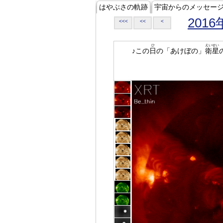
はやぶさの軌跡
宇宙からのメッセー
2016
<<<
<<
<
ひ
えいせい
♪この
日
の「あけぼの」
衛星