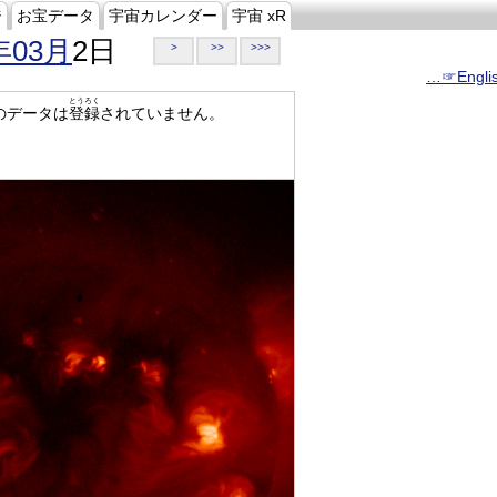
ジ
お宝データ
宇宙カレンダー
宇宙 xR
年03月
2日
>
>>
>>>
…☞Engli
とうろく
のデータは
登録
されていません。