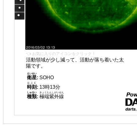
👈 お気に入りのアイコンをクリック！
活動領域が少し減って、活動が落ち着いた太
陽です。
えいせい
衛星
:
SOHO
じこく
時刻
:
13時13分
しゅるい
きょくたんしがいせん
種類
:
極端紫外線