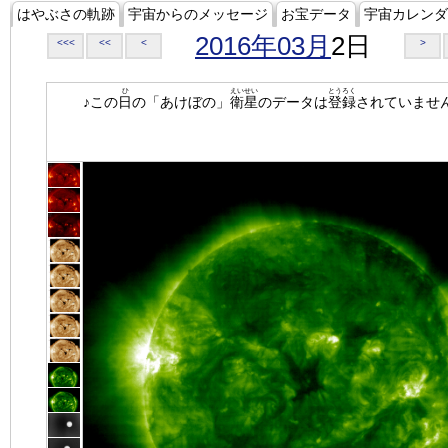
はやぶさの軌跡
宇宙からのメッセージ
お宝データ
宇宙カレンダ
2016年03月
2日
<<<
<<
<
>
ひ
えいせい
とうろく
♪この
日
の「あけぼの」
衛星
のデータは
登録
されていませ